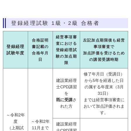
登録経理試験 1級・2級 合格者
経営事項審
合格証明
左記加点期限後も経営
査における
登録経理
書記載の
事項審査で
登録経理試
試験年度
合格年月
加点評価を受けるため
験の加点期
日
の講習受講時期
限
修了年月日（受講日）
建設業経理
から5年を経過した日
士CPD講習
の属する年度末（3月
を
31日）
既に受講
さ
までは経営事項審査に
れた方
おいて加点評価されま
す。
～令和2年
度
～令和2年
建設業経理
（上期試
11月まで
士CPD講習