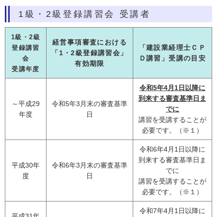
1級・2級登録講習会 受講者
1級・2級
経営事項審査における
「建設業経理士ＣＰ
登録講習
「1・2級登録講習会」
Ｄ講習」受講の目安
会
有効期限
受講年度
令和5年4月1日以降に
到来する審査基準日ま
～平成29
令和5年3月末の審査基準
でに
年度
日
講習を受講することが
必要です。（※１）
令和6年4月1日以降に
到来する審査基準日ま
平成30年
令和6年3月末の審査基準
でに
度
日
講習を受講することが
必要です。（※１）
令和7年4月1日以降に
平成31年