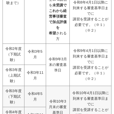
令和8年4月1日以降に
験まで）
を
未受講で
到来する審査基準日ま
これから経
でに
営事項審査
講習を受講することが
で加点評価
必要です。（※１）
を
（※２）
希望
される
方
令和2年度
令和9年4月1日以降に
令和3年5
（下期試
到来する審査基準日ま
月
令和9年3月
験）
でに
末の審査基
講習を受講することが
令和3年度
準日
令和3年11
必要です。（※１）
（上期試
月
（※２）
験）
令和3年度
令和10年4月1日以降に
令和4年5
（下期試
到来する審査基準日ま
月
令和10年3
験）
でに
月末の審査
講習を受講することが
令和4年度
基準日