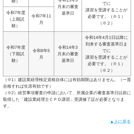
令和13年3
験）
でに
月末の審査
講習を受講することが
令和7年度
基準日
令和7年11
必要です。（※１）
（上期試
月
（※２）
験）
令和14年4月1日以降に
到来する審査基準日ま
令和7年度
令和14年3
令和8年5
でに
（下期試
月末の審査
月
講習を受講することが
験）
基準日
必要です。（※１）
（※２）
（※1）建設業経理検定資格自体には有効期限はありません。（一度
合格すれば生涯有効です）
（※2）経営事項審査の申請において、所属企業の審査基準日以前に
取得した「建設業経理士ＣＰＤ講習」受講修了証が必要となりま
す。
▲上に戻る